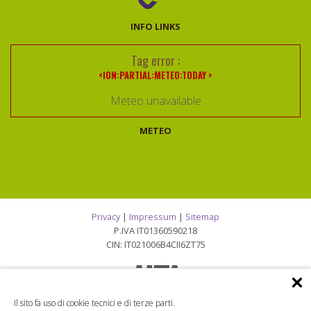
INFO LINKS
Tag error :
<ION:PARTIAL:METEO:TODAY >
Meteo unavailable
METEO
Privacy
|
Impressum
|
Sitemap
P.IVA IT01360590218
CIN: IT021006B4CII6ZT75
Il sito fa uso di cookie tecnici e di terze parti.