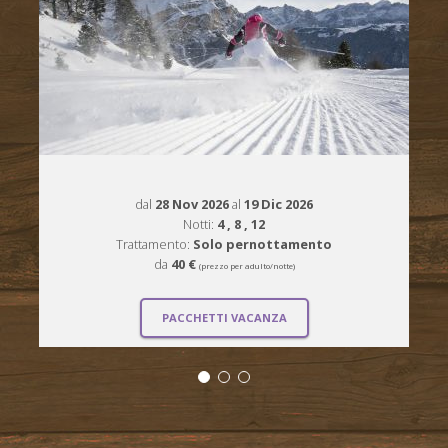
dal
28 Nov 2026
al
19 Dic 2026
Notti:
4
, 8
, 12
Trattamento:
Solo pernottamento
da
40 €
(prezzo per adulto/notte)
PACCHETTI VACANZA