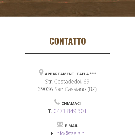
CONTATTO
APPARTAMENTI TAELA ***
Str. Costadedoi, 69
39036 San Cassiano (BZ)
CHIAMACI
.
0471 849 301
T
E-MAIL
.
info@taela.it
E