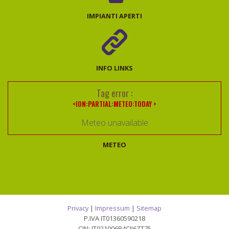
IMPIANTI APERTI
INFO LINKS
Tag error :
<ION:PARTIAL:METEO:TODAY >
Meteo unavailable
METEO
Privacy
|
Impressum
|
Sitemap
P.IVA IT01360590218
CIN: IT021006B4CII6ZT75